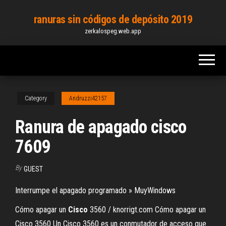
Skip
ranuras sin códigos de depósito 2019
to
zerkalospeg.web.app
the
content
Category
Andruzzi42157
Ranura de apagado cisco
7609
By
GUEST
Interrumpe el apagado programado » MuyWindows
Cómo apagar un
Cisco
3560 / knorrigt.com Cómo apagar un
Cisco 3560 Un Cisco 3560 es un conmutador de acceso que