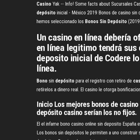
Casino
Yak -- Info!
Some facts about Sucursales Casi
depósito
inicial - México 2019 Bonos de casino sin 
hemos seleccionado los
Bonos
Sin
Depósito
(2019)
Un casino en línea debería o
en línea legitimo tendrá sus
deposito inicial de Codere l
línea.
Bono
sin
depósito
para el registro con retiro de
ca
retírelos a dinero real. El casino le otorga bonifica
Inicio Los mejores bonos de casino e
depósito casino serían los no fijos.
El el infame bono casino online sin deposito España e
Los bonos sin depósitos le permiten a uno construir 