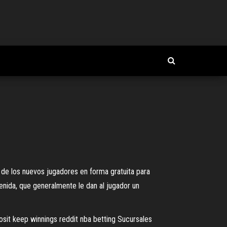
 de los nuevos jugadores en forma gratuita para
venida, que generalmente le dan al jugador un
sit keep winnings reddit nba betting
Sucursales