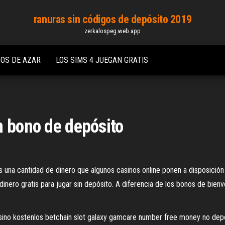
ranuras sin códigos de depósito 2019
zerkalospeg.web.app
GOS DE AZAR
LOS SIMS 4 JUEGAN GRATIS
n bono de depósito
s una cantidad de dinero que algunos casinos online ponen a disposición
 dinero gratis para jugar sin depósito. A diferencia de los bonos de bien
sino kostenlos betchain slot galaxy gamcare number free money no depo