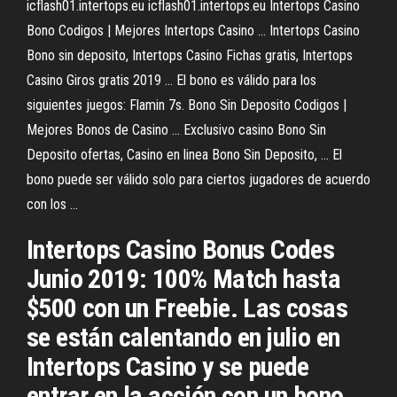
icflash01.intertops.eu icflash01.intertops.eu Intertops Casino
Bono Codigos | Mejores Intertops Casino ... Intertops Casino
Bono sin deposito, Intertops Casino Fichas gratis, Intertops
Casino Giros gratis 2019 ... El bono es válido para los
siguientes juegos: Flamin 7s. Bono Sin Deposito Codigos |
Mejores Bonos de Casino ... Exclusivo casino Bono Sin
Deposito ofertas, Casino en linea Bono Sin Deposito, ... El
bono puede ser válido solo para ciertos jugadores de acuerdo
con los ...
Intertops Casino Bonus Codes
Junio 2019: 100% Match hasta
$500 con un Freebie. Las cosas
se están calentando en julio en
Intertops Casino y se puede
entrar en la acción con un bono