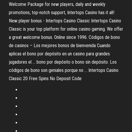
Welcome Package for new players, daily and weekly
promotions, top-notch support, Intertops Casino has it all!
New player bonus - Intertops Casino Classic Intertops Casino
Classic is your top platform for online casino gaming. We offer
a great welcome bonus. Online since 1996. Códigos de bono
de casinos – Los mejores bonos de bienvenida Cuando
aplicas el bono por depósito en un casino para grandes
jugadores el ... bono por depósito o bono sin depósito. Los
códigos de bono son geniales porque no ... Intertops Casino
Classic 20 Free Spins No Deposit Code