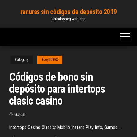
Skip
ranuras sin códigos de depósito 2019
to
zerkalospeg.web.app
the
content
Category
Evoy20198
Códigos de bono sin
depósito para intertops
clasic casino
By
GUEST
Intertops Casino Classic: Mobile Instant Play Info, Games ...