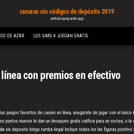
ranuras sin códigos de depósito 2019
zerkalospeg.web.app
GOS DE AZAR
LOS SIMS 4 JUEGAN GRATIS
línea con premios en efectivo
s juegos favoritos de casino en línea, asegúrate de jugar con el único 
 puntos nuevos le dan un desayuno gratis califica para un sorteo, o le 
tis
sin deposito bingo rumba ilegal
Incluye todos los las figuras positivo