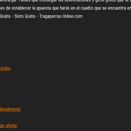
 de establecer la apuesta que harás en el cuadro que se encuentra en la
Gratis - Slots Gratis - Tragaperras-Online.com
gratis
 linealmente
de afeitar