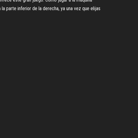
 parte inferior de la derecha, ya una vez que elijas