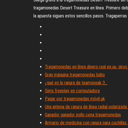
tragamonedas Desert Treasure en línea. Primero debes
la apuesta sigues estos sencillos pasos. Tragaperras 
Tragamonedas en línea dinero real ee.uu. giros 
Gran máquina tragamonedas búho
¿qué es la ranura de teamspeak 3_
Sims freeplay en computadora
Pagar por tragamonedas móvil uk
Una antena de ranura de línea radial polarizada
Ganador ganador pollo cena tragamonedas
Armario de medicina con ranura para cuchillas 