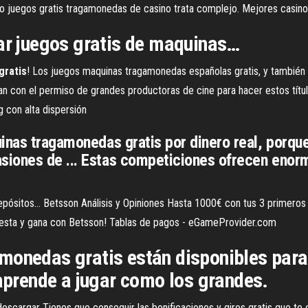
ito juegos gratis tragamonedas de casino trata complejo.
Mejores casinos
ar juegos gratis de maquinas…
gratis
! Los juegos maquinas tragamonedas españolas gratis, y también o
 con el permiso de grandes productoras de cine para hacer estos títulos 
con alta dispersión
nas tragamonedas gratis por dinero real, porque 
iones de ... Estas competiciones ofrecen enorm
epósitos…
Betsson Análisis y Opiniones Hasta 1000€ con tus 3 primeros
uesta y gana con Betsson!
Tablas de pagos - eGameProvider.com
onedas gratis están disponibles para t
 aprende a jugar como los grandes.
escargar Tienes que conseguir las bonificaciones y giros gratis que te