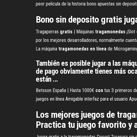
peor pelicula de la historia bono apuestas sin depos
Bono sin deposito
gratis
jug
Tragaperras
gratis
| Máquinas
tragamonedas
¡Slot
por los mejores desarrolladores, normalmente cuentan
La máquina
tragamonedas
en
línea
de Microgaming 
También es posible jugar a las máqui
de pago obviamente tienes más ocas
están ...
Betsson España | Hasta 1000€
con
tus 3 primeros d
juegos en línea Amigable interfaz para el usuario Ap
Los mejores juegos de tragam
Practica tu juego favorito y
Juega gratis a la tragamonedas Desert Treasure sin d